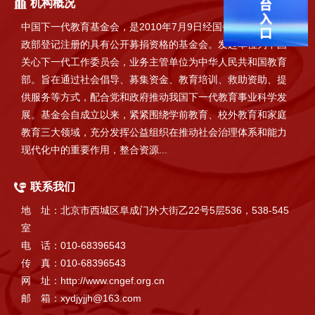
机构概况
中国下一代教育基金会，是2010年7月9日经国务院批准，在民
政部登记注册的具有公开募捐资格的基金会。发起单位为中国
关心下一代工作委员会，业务主管单位为中华人民共和国教育
部。旨在通过社会倡导、募集资金、教育培训、救助资助、提
供服务等方式，配合党和政府推动我国下一代教育事业科学发
展。基金会自成立以来，紧紧围绕学前教育、校外教育和家庭
教育三大领域，充分发挥公益组织在推动社会治理体系和能力
现代化中的重要作用，整合资源...
联系我们
地 址：北京市西城区阜成门外大街乙22号5层536，538-545
室
电 话：010-68396543
传 真：010-68396543
网 址：http://www.cngef.org.cn
邮 箱：xydjyjjh@163.com