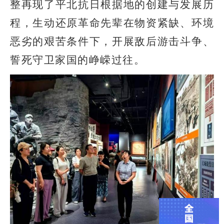
整再现了平北抗日根据地的创建与发展历
程，生动还原革命先辈在物资紧缺、环境
恶劣的艰苦条件下，开展敌后游击斗争、
誓死守卫家国的峥嵘过往。