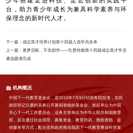
少年搭建走进科技、走近创新的实践平
台，助力青少年成长为兼具科学素养与环
保理念的新时代人才。
下一篇
：
成志英才培养计划第十四届入选学员名单
上一篇
：
逐梦启航，不负韶华——扎赉特旗第十四届成志英才学员
遴选圆满完成
机构概况
中国下一代教育基金会，是2010年7月9日经国务院批准，在民
政部登记注册的具有公开募捐资格的基金会。发起单位为中国
关心下一代工作委员会，业务主管单位为中华人民共和国教育
部。旨在通过社会倡导、募集资金、教育培训、救助资助、提
供服务等方式，配合党和政府推动我国下一代教育事业科学发