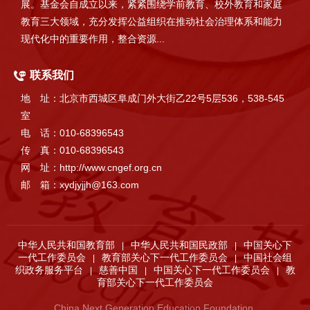
展。基金会自成立以来，紧紧围绕学前教育、校外教育和家庭
教育三大领域，充分发挥公益组织在推动社会治理体系和能力
现代化中的重要作用，整合资源...
联系我们
地 址：北京市西城区阜成门外大街乙22号5层536，538-545
室
电 话：010-68396543
传 真：010-68396543
网 址：http://www.cngef.org.cn
邮 箱：xydjyjjh@163.com
中华人民共和国教育部
中华人民共和国民政部
中国关心下
|
|
一代工作委员会
教育部关心下一代工作委员会
中国社会组
|
|
织政务服务平台
慈善中国
中国关心下一代工作委员会
教
|
|
|
育部关心下一代工作委员会
China Next Generation Education Foundation