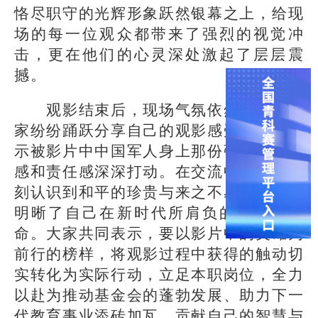
恪尽职守的光辉形象跃然银幕之上，给现
场的每一位观众都带来了强烈的视觉冲
击，更在他们的心灵深处激起了层层震
撼。
观影结束后，现场气氛依然热烈。大
家纷纷踊跃分享自己的观影感受，一致表
示被影片中中国军人身上那份强烈的使命
感和责任感深深打动。在交流中，大家深
刻认识到和平的珍贵与来之不易，也更加
明晰了自己在新时代所肩负的责任与使
命。大家共同表示，要以影片中的英雄为
前行的榜样，将观影过程中获得的触动切
实转化为实际行动，立足本职岗位，全力
以赴为推动基金会的蓬勃发展、助力下一
代教育事业添砖加瓦，贡献自己的智慧与